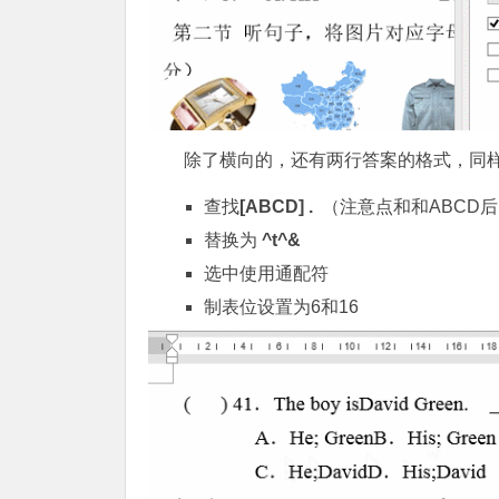
除了横向的，还有两行答案的格式，同
查找
[ABCD] .
（注意点和和ABCD
替换为
^t^&
选中使用通配符
制表位设置为6和16