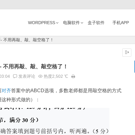
WORDPRESS
电脑软件
盒子软件
手机APP
- 不用再敲、敲、敲空格了！
- 不用再敲、敲、敲空格了！
03:04
发表评论
热度2,502 ℃
而
对齐
答案中的ABCD选项，多数老师都是用敲空格的方式
用这种形式做的）：