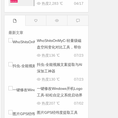
热度2,283 ℃
04/17
最新文章
WhoShitsOnMyC-轻量级磁
盘空间变化对比工具，帮你
找出“吃掉”空间的罪魁祸首
热度136 ℃
07/23
抖虫-全能视频文案提取与AI
深加工神器
热度130 ℃
07/23
一键修改Windows开机Logo
工具-轻松自定义系统启动界
面
热度207 ℃
07/02
图片GPS经纬度提取工具