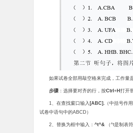
如果试卷全部用敲空格来完成，工作量是
步骤
：选择要对齐的行，按
Ctrl
+
H
打开
1、在查找窗口输入
[ABC].
（中括号作用
试卷中语句中的ABCD）
2、替换为框中输入：
^t^&
（^t是制表