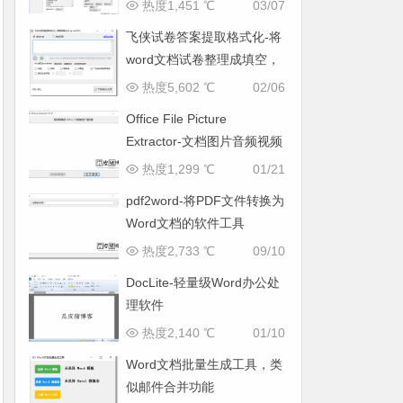
热度1,451 ℃
03/07
飞侠试卷答案提取格式化-将
word文档试卷整理成填空，
并自动将答案在页尾整理成
热度5,602 ℃
02/06
新的一页
Office File Picture
Extractor-文档图片音频视频
提取工具
热度1,299 ℃
01/21
pdf2word-将PDF文件转换为
Word文档的软件工具
热度2,733 ℃
09/10
DocLite-轻量级Word办公处
理软件
热度2,140 ℃
01/10
Word文档批量生成工具，类
似邮件合并功能