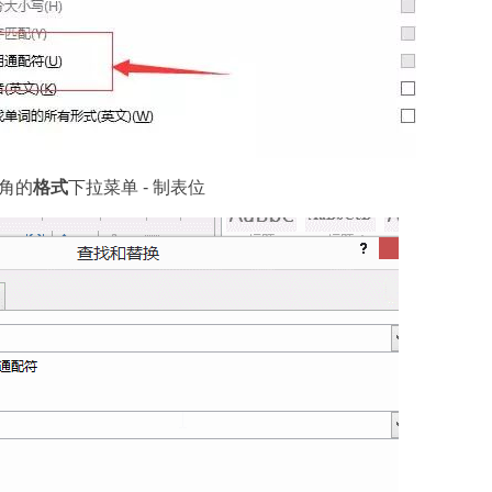
角的
格式
下拉菜单 - 制表位