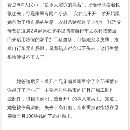
资是600人民币，“是令人震惊的高薪”，张瑶母亲看着也
很想去，可是家里有两个小孩 ，实在走不开，才开始跟
她爸做了猪血肠的生意，农村杀猪都是早上4点，张瑶父
母都是凌晨2点起床在寒冬里骑着自行车去农村接猪血，
回来后用冻僵的双手加工猪血肠，可惜她父亲皮薄，推
着自行车卖血肠时，见着熟人都会低下头去，这门生意
很快便做不下去了。
她爸随后又带着几个兄弟瞒着家里拿了全部积蓄在
许昌开了个小厂，主要是对许昌市的灯具厂加工制作一
些配件，也很快倒闭，擅自开厂的事又被兵工厂知道，
她爸被停薪留职，失去下岗补贴，全家重担都指望在母
亲每个月100块钱的下岗补贴上。