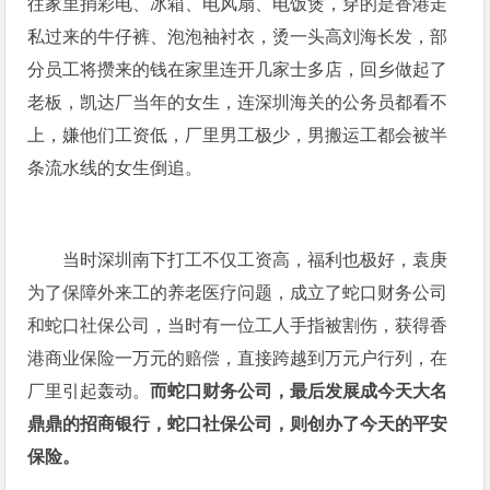
往家里捎彩电、冰箱、电风扇、电饭煲，穿的是香港走
私过来的牛仔裤、泡泡袖衬衣，烫一头高刘海长发，部
分员工将攒来的钱在家里连开几家士多店，回乡做起了
老板，凯达厂当年的女生，连深圳海关的公务员都看不
上，嫌他们工资低，厂里男工极少，男搬运工都会被半
条流水线的女生倒追。
当时深圳南下打工不仅工资高，福利也极好，袁庚
为了保障外来工的养老医疗问题，成立了蛇口财务公司
和蛇口社保公司，当时有一位工人手指被割伤，获得香
港商业保险一万元的赔偿，直接跨越到万元户行列，在
厂里引起轰动。
而蛇口财务公司，最后发展成今天大名
鼎鼎的招商银行，蛇口社保公司，则创办了今天的平安
保险。