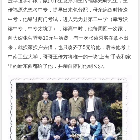
提早退学养家，做点小生意撑到王传福读完研究生，王
传福原先想考中专，提早出来包分配，母亲病逝时恰逢
中考，他错过两门考试，进入无为县第二中学（幸亏没
读中专，中专太坑了），读高中时，他每周回一次家，
向大嫂张菊秀要10元生活费，有一次张菊秀实在拿不出
来，就挨家挨户去借，也只凑齐了5元给他，后来他考上
中南工业大学，哥哥王传方将唯一的一块“上海”手表和家
里的新东西都给了他，并亲自陪同他到长沙。