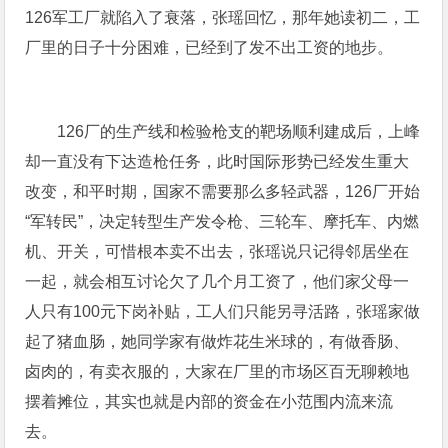
126军工厂就陷入了衰落，张瑶回忆，那年她读初二，工
厂里的日子十分困难，已经到了发不出工资的地步。
126厂的生产线和检验枪支的靶场顺利建成后，上峰
却一直没有下达造枪任务，此时国际形势已经发生重大
改变，和平时期，国家不需要那么多轻武器，126厂开始
“军转民”，决定转型生产发令枪、三轮车、摩托车、内燃
机、开关，可惜根本卖不出去，张瑶说只记得邻居坐在
一起，就会相互讨论欠了几个月工资了，他们家父母一
人只有100元下岗补贴，工人们只能另寻活路，张瑶家做
起了猪血肠，她同学家有做炸花生米球的，有做香肠、
卤肉的，有卖衣服的，大家在厂里的市场区百无聊赖地
摆着摊位，其实也就是内部的资金在小范围内流来流
去。