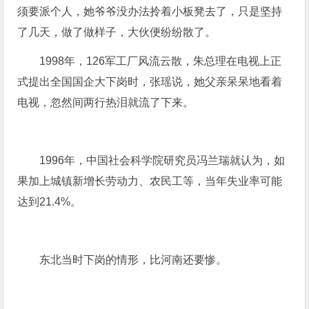
须要派个人，她爷爷没办法拎着小板凳去了，只是坚持
了几天，做了做样子，大伙便纷纷散了。
1998年，126军工厂风流云散，朱总理在电视上正
式提出全国国企大下岗时，张瑶说，她父亲呆呆地看着
电视，忽然间两行热泪就流了下来。
1996年，中国社会科学院研究员冯兰瑞就认为，如
果加上城镇新增长劳动力、农民工等，当年失业率可能
达到21.4%。
东北当时下岗的情形，比河南还要惨。