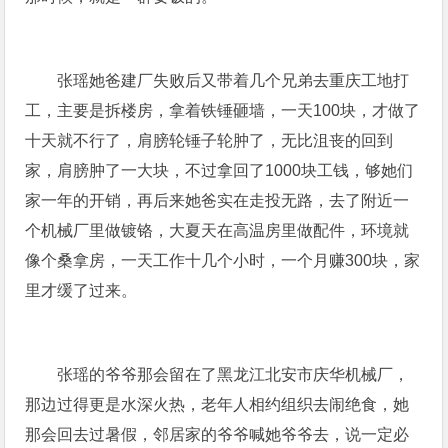
张瑶她爸建厂失败后又带着几个兄弟去重庆工地打
工，主要是拆楼房，拿着铁锤砸墙，一天100块，才做了
十天就不行了，肩膀轮锤子轮肿了，无比沮丧的回到
家，肩膀肿了一大块，不过拿回了1000块工钱，够她们
家一年的开销，再后来她爸实在走投无路，去了附近一
个机械厂里做镀铬，大夏天在高温房里做配件，环境就
像个桑拿房，一天工作十几个小时，一个月赚300块，家
里才缓了过来。
张瑶的爷爷那会留在了黑龙江北安市庆华机械厂，
那边过得更是水深火热，老年人相约组织去闹绝食，她
那会回去过暑假，邻居家的爷爷喊她爷爷去，说一定必