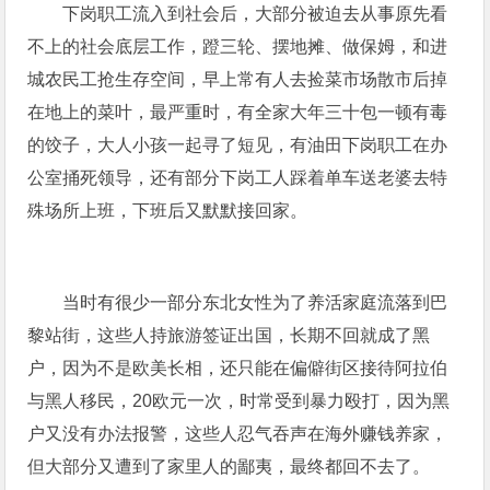
下岗职工流入到社会后，大部分被迫去从事原先看
不上的社会底层工作，蹬三轮、摆地摊、做保姆，和进
城农民工抢生存空间，早上常有人去捡菜市场散市后掉
在地上的菜叶，最严重时，有全家大年三十包一顿有毒
的饺子，大人小孩一起寻了短见，有油田下岗职工在办
公室捅死领导，还有部分下岗工人踩着单车送老婆去特
殊场所上班，下班后又默默接回家。
当时有很少一部分东北女性为了养活家庭流落到巴
黎站街，这些人持旅游签证出国，长期不回就成了黑
户，因为不是欧美长相，还只能在偏僻街区接待阿拉伯
与黑人移民，20欧元一次，时常受到暴力殴打，因为黑
户又没有办法报警，这些人忍气吞声在海外赚钱养家，
但大部分又遭到了家里人的鄙夷，最终都回不去了。