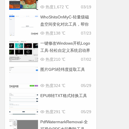
热度1,672 ℃
03/19
WhoShitsOnMyC-轻量级磁
盘空间变化对比工具，帮你
找出“吃掉”空间的罪魁祸首
热度138 ℃
07/23
一键修改Windows开机Logo
工具-轻松自定义系统启动界
面
热度210 ℃
07/02
图片GPS经纬度提取工具
热度324 ℃
05/29
EPUB转TXT格式转换工具
热度291 ℃
05/29
PdfWatermarkRemoval-全