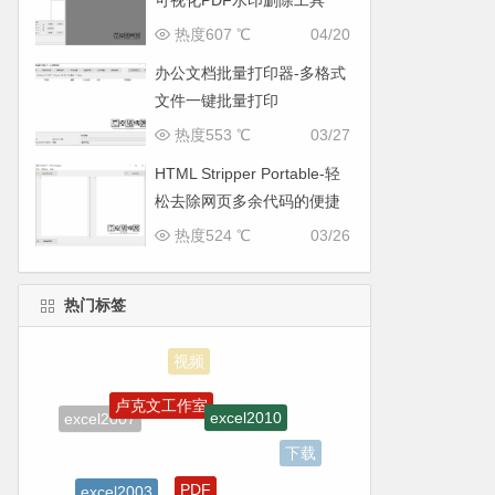
可视化PDF水印删除工具
热度607 ℃
04/20
办公文档批量打印器-多格式
文件一键批量打印
热度553 ℃
03/27
HTML Stripper Portable-轻
松去除网页多余代码的便捷
工具
热度524 ℃
03/26
热门标签
卢克文工作室
excel2010
excel2007
下载
PDF
excel2003