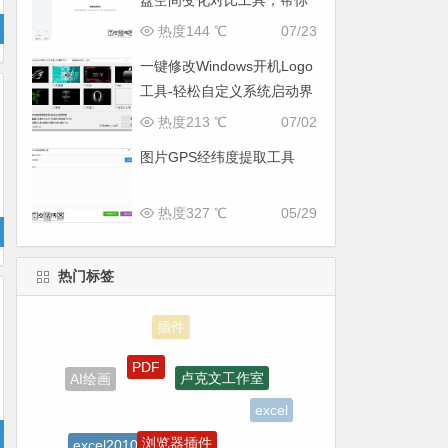
盘空间变化对比工具，帮你
找出“吃掉”空间的罪魁祸首
热度144 ℃
07/23
一键修改Windows开机Logo
工具-轻松自定义系统启动界
面
热度213 ℃
07/02
图片GPS经纬度提取工具
热度327 ℃
05/29
热门标签
PDF
卢克文工作室
AI绘画
excel
浏览器插件
excel2010