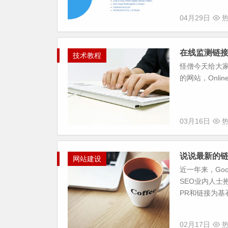
04月29日
热
在线监测链接是否
技术教程
怪僧今天给大家推
的网站，Online 
03月16日
热
说说最新的
网站建设
近一年来，Go
SEO业内人士
PR和链接为基石
02月17日
热