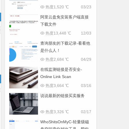
热度1,520 ℃
03/23
阿里云盘免安装客户端直接
下载文件
热度13,448 ℃
12/03
查询朋友的下载记录-看看他
是什么人！
热度2,684 ℃
04/29
在线监测链接是否安全-
Online Link Scan
热度3,664 ℃
03/16
说说最新的链接买卖服务
热度3,326 ℃
02/17
WhoShitsOnMyC-轻量级磁