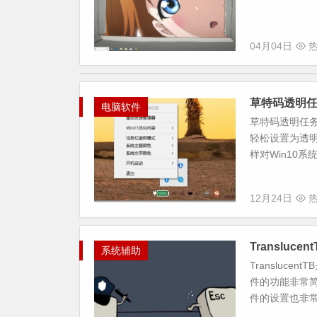
04月04日
热
草特码透明
电脑软件
草特码透明任务
轻松设置为透明
样对Win10系
12月24日
热
Transluc
系统辅助
Transluc
件的功能非常简
件的设置也非常简