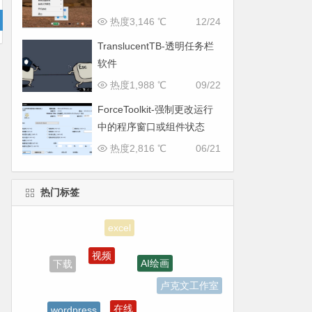
热度3,146 ℃
12/24
TranslucentTB-透明任务栏
软件
热度1,988 ℃
09/22
ForceToolkit-强制更改运行
中的程序窗口或组件状态
热度2,816 ℃
06/21
热门标签
视频
AI绘画
下载
卢克文工作室
在线
wordpress