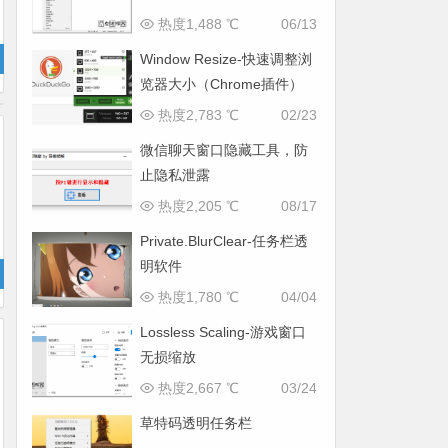
热度1,488 ℃
06/13
Window Resize-快速调整浏
览器大小（Chrome插件）
热度2,783 ℃
02/23
微信聊天窗口隐藏工具，防
止隐私泄露
热度2,205 ℃
08/17
Private.BlurClear-任务栏透
明软件
热度1,780 ℃
04/04
Lossless Scaling-游戏窗口
无损缩放
热度2,667 ℃
03/24
草特码透明任务栏