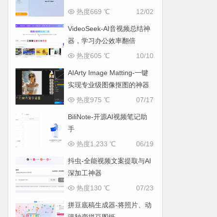
热度669 ℃
12/02
VideoSeek-AI音视频总结神
器，学习办公效率翻倍
热度605 ℃
10/10
AIArty Image Matting-一键
实现专业级图像抠图的神器
热度975 ℃
07/17
BiliNote-开源AI视频笔记助
手
热度1,233 ℃
06/19
抖虫-全能视频文案提取与AI
深加工神器
热度130 ℃
07/23
拼豆底稿生成器-将照片、动