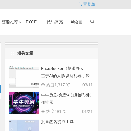
设置菜单
资源推荐
EXCEL
代码高亮
AI绘画
相关文章
FaceSeeker（慧眼寻人）-
基于AI的人脸识别利器，轻
松找出目标照片
热度1,317 ℃
03/11
牛牛剪剧-免费AI短剧解说制
作神器
热度491 ℃
01/21
批量签名提取工具