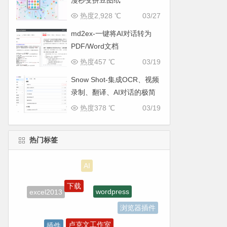
漫秒变拼豆图纸
热度2,928 ℃
03/27
md2ex-一键将AI对话转为
PDF/Word文档
热度457 ℃
03/19
Snow Shot-集成OCR、视频
录制、翻译、AI对话的极简
截图利器
热度378 ℃
03/19
热门标签
下载
wordpress
excel2013
浏览器插件
卢克文工作室
插件