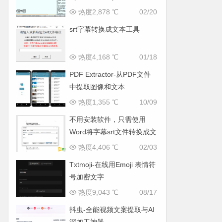
查找文本的工具
热度2,878 ℃
02/20
srt字幕转换成文本工具
热度4,168 ℃
01/18
PDF Extractor-从PDF文件
中提取图像和文本
热度1,355 ℃
10/09
不用安装软件，只需使用
Word将字幕srt文件转换成文
本
热度4,406 ℃
02/03
Txtmoji-在线用Emoji 表情符
号加密文字
热度9,043 ℃
08/17
抖虫-全能视频文案提取与AI