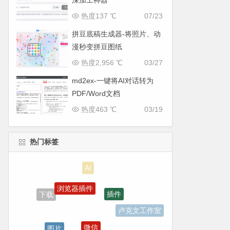
深加工神器
热度137 ℃
07/23
拼豆底稿生成器-将照片、动
漫秒变拼豆图纸
热度2,956 ℃
03/27
md2ex-一键将AI对话转为
PDF/Word文档
热度463 ℃
03/19
热门标签
浏览器插件
插件
下载
卢克文工作室
微信
图片