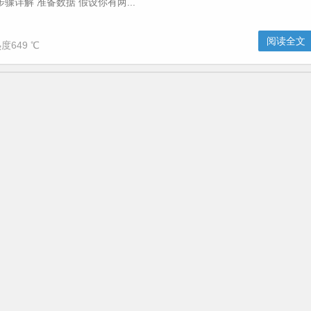
骤详解 准备数据 假设你有两...
阅读全文
度649 ℃