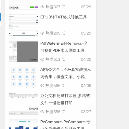
热度327 ℃
05/29
EPUB转TXT格式转换工具
热度295 ℃
05/29
PdfWatermarkRemoval-全
可视化PDF水印删除工具
热度611 ℃
04/20
AI指令大全：40+套实战提示
词合集，覆盖文案、小说、
运营全场景
热度586 ℃
04/08
办公文档批量打印器-多格式
文件一键批量打印
热度556 ℃
03/27
PxCompare-PxCompare-专