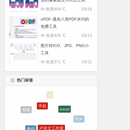
业的像素级文件对比工具
热度469 ℃
03/19
oPDF-通杀八类PDF水印的
免费工具
热度425 ℃
03/13
图片转ICO、JPG、PNG小
工具
热度371 ℃
03/11
热门标签
手机
excel
视频
PDF
卢克文工作室
微信