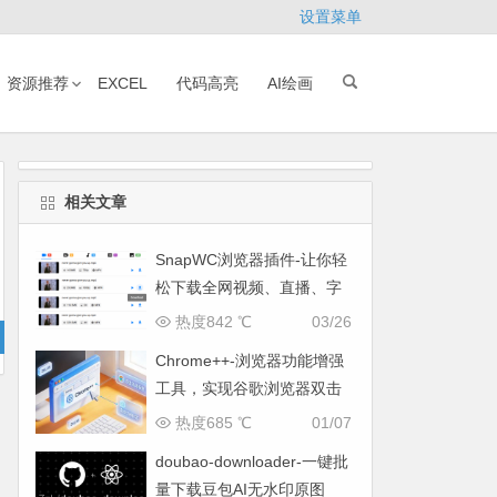
设置菜单
资源推荐
EXCEL
代码高亮
AI绘画
相关文章
SnapWC浏览器插件-让你轻
松下载全网视频、直播、字
幕与图片
热度842 ℃
03/26
Chrome++-浏览器功能增强
工具，实现谷歌浏览器双击
关闭标签页
热度685 ℃
01/07
doubao-downloader-一键批
量下载豆包AI无水印原图