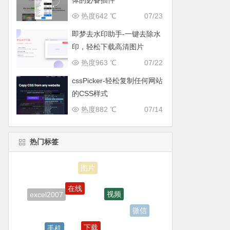
体的必备插件
热度642 ℃
07/23
即梦去水印助手-一键去除水
印，轻松下载高清图片
热度963 ℃
07/22
cssPicker-轻松复制任何网站
的CSS样式
热度882 ℃
07/14
热门标签
在线
视频
excel2007
微信
下载
手机