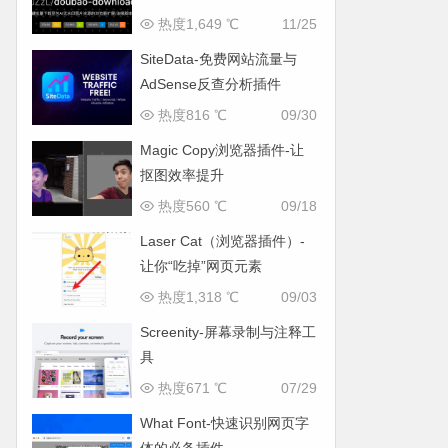
热度1,649 ℃
11/25
SiteData-免费网站流量与
AdSense反查分析插件
热度816 ℃
09/30
Magic Copy浏览器插件-让
抠图效率提升
热度560 ℃
09/18
Laser Cat（浏览器插件）-
让你“吃掉”网页元素
热度1,318 ℃
09/03
Screenity-屏幕录制与注释工
具
热度671 ℃
07/29
What Font-快速识别网页字