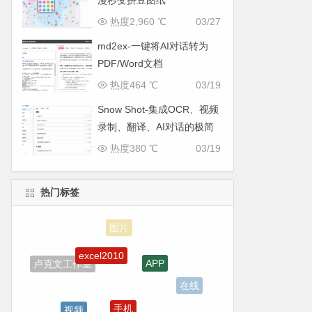
漫秒变拼豆图纸
热度2,960 ℃
03/27
md2ex-一键将AI对话转为
PDF/Word文档
热度464 ℃
03/19
Snow Shot-集成OCR、视频
录制、翻译、AI对话的极简
截图利器
热度380 ℃
03/19
热门标签
excel2010
APP
卢克文工作室
在线
手机
视频