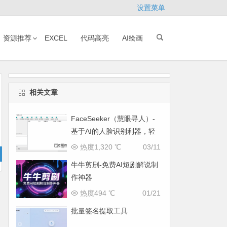
设置菜单
资源推荐
EXCEL
代码高亮
AI绘画
相关文章
FaceSeeker（慧眼寻人）-
基于AI的人脸识别利器，轻
松找出目标照片
热度1,320 ℃
03/11
牛牛剪剧-免费AI短剧解说制
作神器
热度494 ℃
01/21
批量签名提取工具