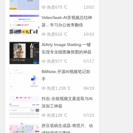
热度675 ℃
12/02
VideoSeek-AI音视频总结神
器，学习办公效率翻倍
热度610 ℃
10/10
AIArty Image Matting-一键
实现专业级图像抠图的神器
热度977 ℃
07/17
BiliNote-开源AI视频笔记助
手
热度1,238 ℃
06/19
抖虫-全能视频文案提取与AI
深加工神器
热度139 ℃
07/23
拼豆底稿生成器-将照片、动