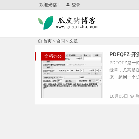
欢迎光临！
登录
首页
合同
文章
PDFQFZ-
文档办公
PDFQFZ是
缝章，尤其是
来，起到一个防
10月05日
热