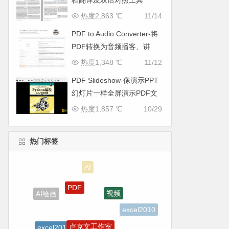
档翻译及双语对照工具
热度2,863 ℃
11/14
PDF to Audio Converter-将
PDF转换为音频播客、讲
座、摘要
热度1,348 ℃
11/12
PDF Slideshow-像演示PPT
幻灯片一样全屏演示PDF文
件
热度1,857 ℃
10/29
热门标签
PDF
视频
AI绘画
excel2010
卢克文工作室
excel2013