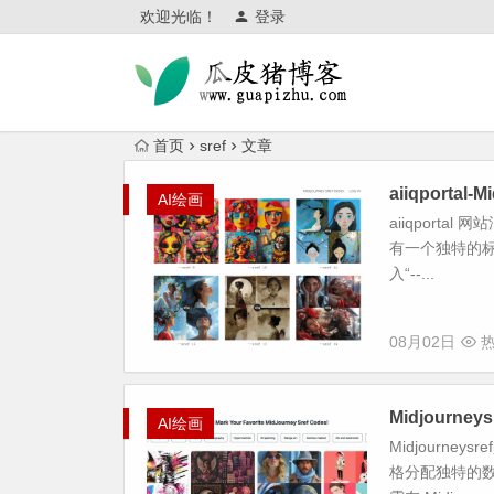
欢迎光临！
登录
首页
sref
文章
aiiqporta
AI绘画
aiiqporta
有一个独特的标识
入“--...
08月02日
热
Midjourne
AI绘画
Midjourne
格分配独特的数字