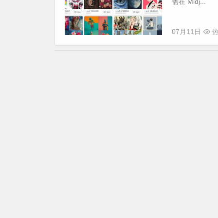
需在 Midj...
07月11日
热