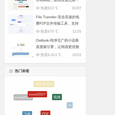
示词网站，助你灵感无限！
热度613 ℃
01/07
File Transfer-安全高速的免
费P2P文件传输工具，支持
多平台无缝互通
热度679 ℃
11/25
Owllook-纯净无广的小说垂
直搜索引擎，让阅读更优雅
热度6,413 ℃
10/22
热门标签
excel2007
视频
excel2013
AI
PDF
下载