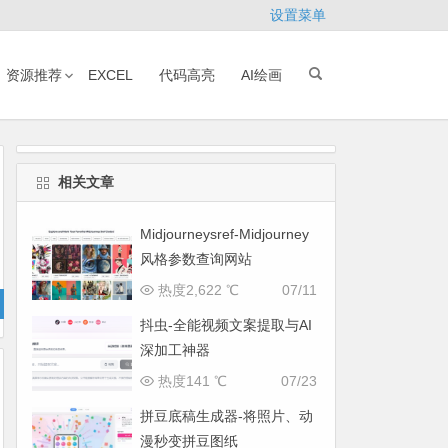
设置菜单
资源推荐
EXCEL
代码高亮
AI绘画
相关文章
Midjourneysref-Midjourney
风格参数查询网站
热度2,622 ℃
07/11
抖虫-全能视频文案提取与AI
深加工神器
热度141 ℃
07/23
拼豆底稿生成器-将照片、动
漫秒变拼豆图纸