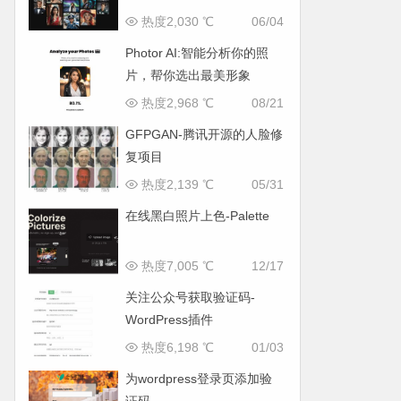
热度2,030 ℃
06/04
Photor AI:智能分析你的照
片，帮你选出最美形象
热度2,968 ℃
08/21
GFPGAN-腾讯开源的人脸修
复项目
热度2,139 ℃
05/31
在线黑白照片上色-Palette
热度7,005 ℃
12/17
关注公众号获取验证码-
WordPress插件
热度6,198 ℃
01/03
为wordpress登录页添加验