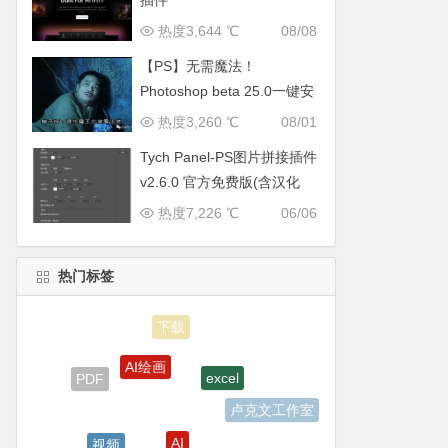
插件
热度3,644 ℃
08/08
【PS】无需魔法！
Photoshop beta 25.0一键安
装， 中文提示词+神经网络
热度3,260 ℃
08/01
滤镜
Tych Panel-PS图片拼接插件
v2.6.0 官方免费版(含汉化
版)
热度7,226 ℃
06/06
热门标签
AI绘画
excel
PDF
卢克文工作室
AI
视频