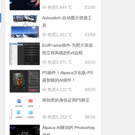
热度5,644 ℃
01/05
Autostitch-自动图片拼接工
具
热度1,451 ℃
01/04
ExifFrame插件-为照片添加
拍立得风格的Exif边框
热度3,571 ℃
10/10
PS插件丨Alpaca汉化版-PS
最智能的AI插件！
热度4,123 ℃
09/25
将拍歪的身份证用PS矫正
热度5,252 ℃
08/16
Alpaca-AI驱动的 Photoshop