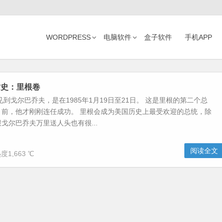
WORDPRESS
电脑软件
盒子软件
手机APP
亡史：里根卷
见到戈尔巴乔夫，是在1985年1月19日至21日。 这是里根的第二个总
月前，他才刚刚连任成功。 里根会成为美国历史上最受欢迎的总统，除
戈尔巴乔夫万里送人头也有很...
阅读全文
度1,663 ℃