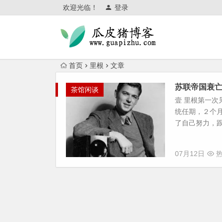
欢迎光临！
登录
首页
里根
文章
苏联帝国衰
茶馆闲谈
壹 里根第一次
统任期，２个
了自己努力，跟
07月12日
热