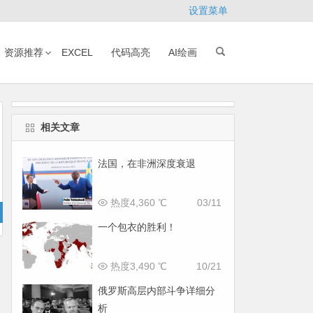
设置菜单
资源推荐
EXCEL
代码高亮
AI绘画
相关文章
法国，在非洲深度衰退
热度4,360 ℃
03/11
一个包衣的胜利！
热度3,490 ℃
10/21
俄罗斯高层内部斗争详细分
析