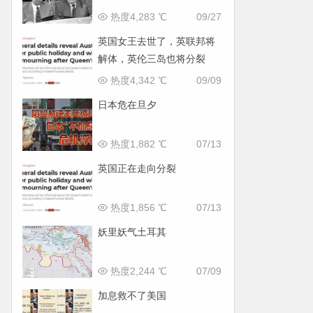
热度4,283 ℃
09/27
英国女王去世了，英联邦将
解体，英伦三岛也将分裂
热度4,342 ℃
09/09
日本危在旦夕
热度1,882 ℃
07/13
英国正在走向分裂
热度1,856 ℃
07/13
妖里妖气土耳其
热度2,244 ℃
07/09
加息救不了美国