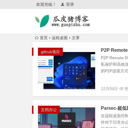
欢迎光临！
登录
首页
远程桌面
文章
P2P Remo
github项目
P2P Remo
私保护和高效
的P2P连接方式
12月04日
热
Parsec
文档办公
在远程桌面控制
件对于日常办