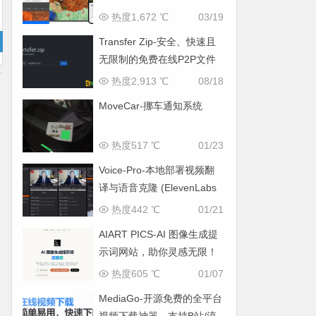
热度1,672 ℃
03/19
Transfer Zip-安全、快速且
无限制的免费在线P2P文件
传输工具
热度2,913 ℃
08/18
MoveCar-挪车通知系统
热度517 ℃
01/23
Voice-Pro-本地部署视频翻
译与语音克隆 (ElevenLabs
平替)
热度442 ℃
01/21
AIART PICS-AI 图像生成提
示词网站，助你灵感无限！
热度605 ℃
01/07
MediaGo-开源免费的全平台