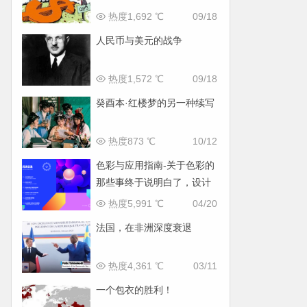
热度1,692 ℃
09/18
人民币与美元的战争
热度1,572 ℃
09/18
癸酉本·红楼梦的另一种续写
热度873 ℃
10/12
色彩与应用指南-关于色彩的
那些事终于说明白了，设计
师必备
热度5,991 ℃
04/20
法国，在非洲深度衰退
热度4,361 ℃
03/11
一个包衣的胜利！