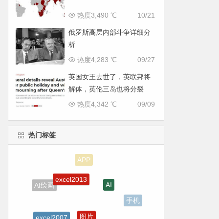
热度3,490 ℃
10/21
俄罗斯高层内部斗争详细分
析
热度4,283 ℃
09/27
英国女王去世了，英联邦将
解体，英伦三岛也将分裂
热度4,342 ℃
09/09
热门标签
excel2013
AI
AI绘画
手机
图片
excel2007