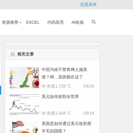
设置菜单
资源推荐
EXCEL
代码高亮
AI绘画
相关文章
中国为啥不禁售稀土抛美
债？呐，原因都在这了
热度1,726 ℃
09/20
美元如何收割全世界
热度1,504 ℃
09/18
美国是如何通过美元收割剪
羊毛别国呢？