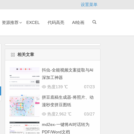
设置菜单
资源推荐
EXCEL
代码高亮
AI绘画
相关文章
抖虫-全能视频文案提取与AI
深加工神器
热度139 ℃
07/23
拼豆底稿生成器-将照片、动
漫秒变拼豆图纸
热度2,962 ℃
03/27
md2ex-一键将AI对话转为
PDF/Word文档