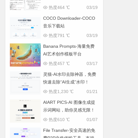
热度464 ℃
03/19
COCO Downloader-COCO
音乐下载站
热度791 ℃
03/19
Banana Prompts-海量免费
AI艺术创作模板平台
热度457 ℃
03/17
灵猫-AI水印去除神器，免费
快速去除“AI生成”水印！
热度1,230 ℃
01/21
AIART PICS-AI 图像生成提
示词网站，助你灵感无限！
热度610 ℃
01/07
File Transfer-安全高速的免