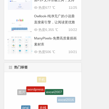
费P2P文件传输工具，支持
多平台无缝互通
热度677 ℃
11/25
Owllook-纯净无广的小说垂
直搜索引擎，让阅读更优雅
热度6,355 ℃
10/22
ManyPixels-免费高质量插画
素材库
热度506 ℃
10/21
热门标签
wordpress
excel2007
图片
excel2016
在线
PDF