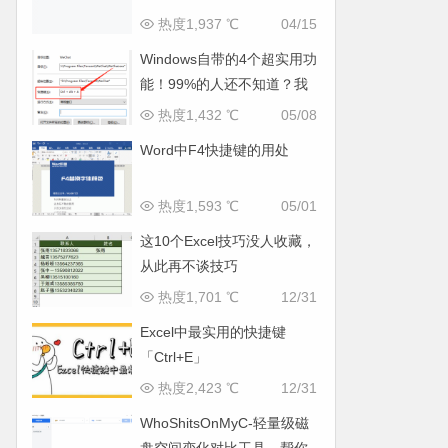
热度1,937 ℃
04/15
Windows自带的4个超实用功
能！99%的人还不知道？我
都惊呆了!
热度1,432 ℃
05/08
Word中F4快捷键的用处
热度1,593 ℃
05/01
这10个Excel技巧没人收藏，
从此再不谈技巧
热度1,701 ℃
12/31
Excel中最实用的快捷键
「Ctrl+E」
热度2,423 ℃
12/31
WhoShitsOnMyC-轻量级磁