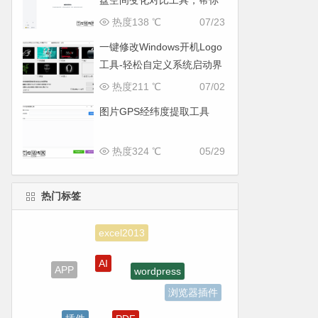
盘空间变化对比工具，帮你
找出“吃掉”空间的罪魁祸首
热度138 ℃
07/23
一键修改Windows开机Logo
工具-轻松自定义系统启动界
面
热度211 ℃
07/02
图片GPS经纬度提取工具
热度324 ℃
05/29
热门标签
excel2013
AI
wordpress
APP
浏览器插件
PDF
插件