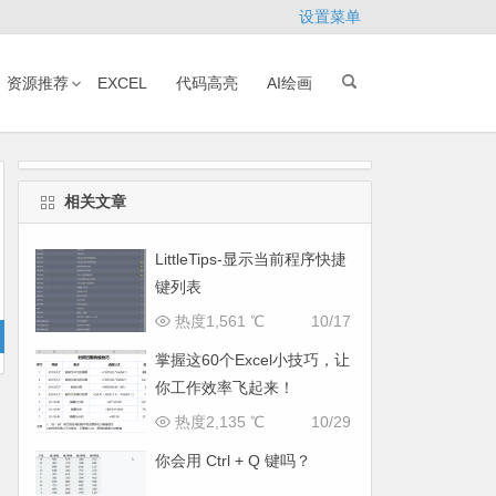
设置菜单
资源推荐
EXCEL
代码高亮
AI绘画
相关文章
LittleTips-显示当前程序快捷
键列表
热度1,561 ℃
10/17
掌握这60个Excel小技巧，让
你工作效率飞起来！
热度2,135 ℃
10/29
你会用 Ctrl + Q 键吗？