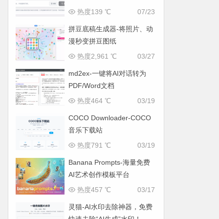
热度139 ℃
07/23
拼豆底稿生成器-将照片、动
漫秒变拼豆图纸
热度2,961 ℃
03/27
md2ex-一键将AI对话转为
PDF/Word文档
热度464 ℃
03/19
COCO Downloader-COCO
音乐下载站
热度791 ℃
03/19
Banana Prompts-海量免费
AI艺术创作模板平台
热度457 ℃
03/17
灵猫-AI水印去除神器，免费