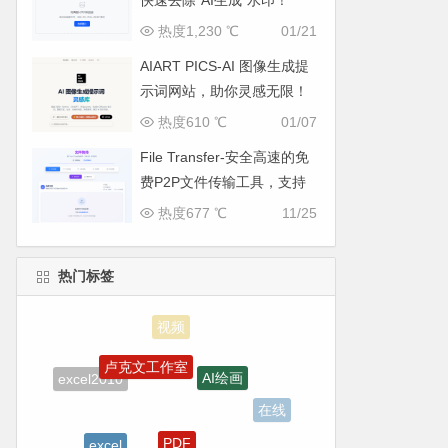
快速去除“AI生成”水印！
热度1,230 ℃
01/21
AIART PICS-AI 图像生成提
示词网站，助你灵感无限！
热度610 ℃
01/07
File Transfer-安全高速的免
费P2P文件传输工具，支持
多平台无缝互通
热度677 ℃
11/25
热门标签
卢克文工作室
AI绘画
excel2010
在线
PDF
excel