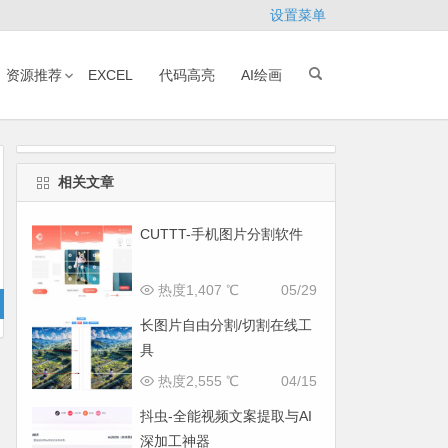
设置菜单
资源推荐
EXCEL
代码高亮
AI绘画
相关文章
CUTTT-手机图片分割软件
热度1,407 ℃
05/29
长图片自由分割/切割在线工
具
热度2,555 ℃
04/15
抖虫-全能视频文案提取与AI
深加工神器