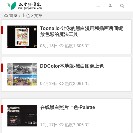
跳转到主内容
首页
上色
文章
Toona.io-让你的黑白漫画和插画瞬间绽
放色彩的魔法工具
03月18日
热度1,605 ℃
DDColor本地版-黑白图像上色
02月19日
热度2,061 ℃
在线黑白照片上色-Palette
12月17日
热度7,006 ℃