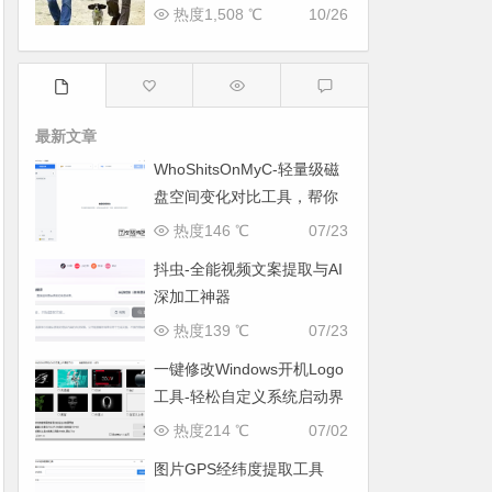
热度1,508 ℃
10/26
最新文章
WhoShitsOnMyC-轻量级磁
盘空间变化对比工具，帮你
找出“吃掉”空间的罪魁祸首
热度146 ℃
07/23
抖虫-全能视频文案提取与AI
深加工神器
热度139 ℃
07/23
一键修改Windows开机Logo
工具-轻松自定义系统启动界
面
热度214 ℃
07/02
图片GPS经纬度提取工具