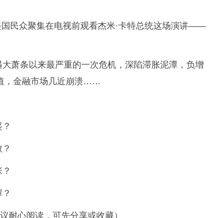
的美国民众聚集在电视前观看杰米·卡特总统这场演讲——
遇大萧条以来最严重的一次危机，深陷滞胀泥潭，负增
值，金融市场几近崩溃……
起？
败？
张？
潭？
，建议耐心阅读，可先分享或收藏）