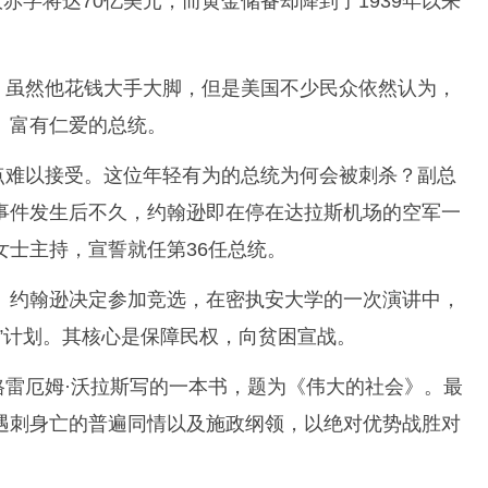
赤字将达70亿美元，而黄金储备却降到了1939年以来
，虽然他花钱大手大脚，但是美国不少民众依然认为，
、富有仁爱的总统。
点难以接受。这位年轻有为的总统为何会被刺杀？副总
事件发生后不久，约翰逊即在停在达拉斯机场的空军一
女士主持，宣誓就任第36任总统。
年。约翰逊决定参加竞选，在密执安大学的一次演讲中，
”计划。其核心是保障民权，向贫困宣战。
格雷厄姆·沃拉斯写的一本书，题为《伟大的社会》。最
遇刺身亡的普遍同情以及施政纲领，以绝对优势战胜对