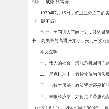
储》，威廉·格雷德）
1979年7月15日，超过三分之二
《一蹶不振》。
当时，美国进入至暗时刻，经济遭
长、高失业与高通胀并存，美元三次贬
本文逻辑：
一、伟大的社会：滞胀危机因何而
二、尼克松冲击：管控物价为何失
三、卡特大屠杀：政策紧缩还是扩
四、里根经济学：如何走出滞胀泥
（正文1.6万字，阅读时间约30分钟