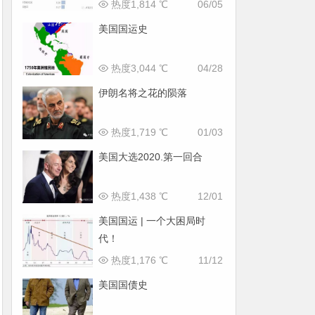
热度1,814 ℃
06/05
美国国运史
热度3,044 ℃
04/28
伊朗名将之花的陨落
热度1,719 ℃
01/03
美国大选2020.第一回合
热度1,438 ℃
12/01
美国国运 | 一个大困局时
代！
热度1,176 ℃
11/12
美国国债史