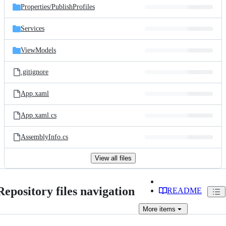
Properties/
PublishProfiles
Services
ViewModels
.gitignore
App.xaml
App.xaml.cs
AssemblyInfo.cs
View all files
Repository files navigation
README
More
items